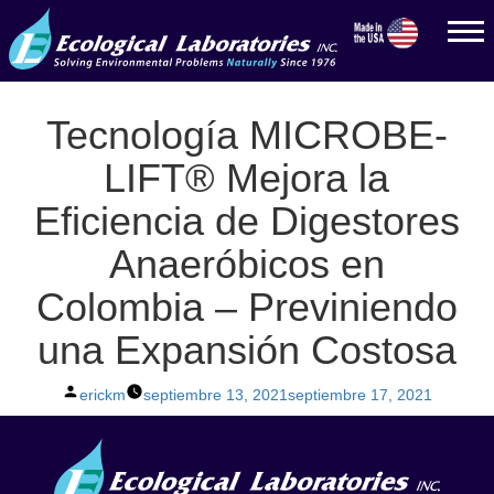
Tecnología MICROBE-
LIFT® Mejora la
Eficiencia de Digestores
Anaeróbicos en
Colombia – Previniendo
una Expansión Costosa
Posted
erickm
septiembre 13, 2021
septiembre 17, 2021
by