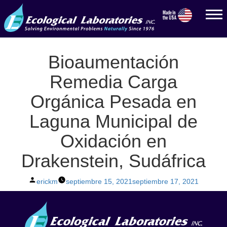
Bioaumentación
Remedia Carga
Orgánica Pesada en
Laguna Municipal de
Oxidación en
Drakenstein, Sudáfrica
Posted
erickm
septiembre 15, 2021
septiembre 17, 2021
by